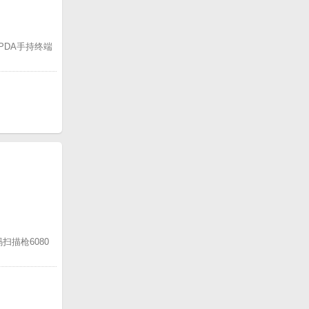
成PDA手持终端
扫描枪6080