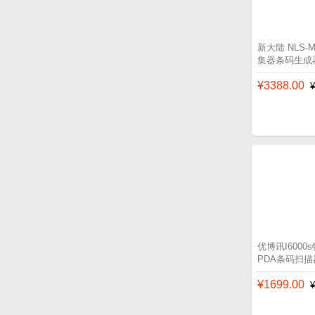
新大陆 NLS
集器条码生成
¥3388.00
优博讯I600
PDA条码扫描
¥1699.00