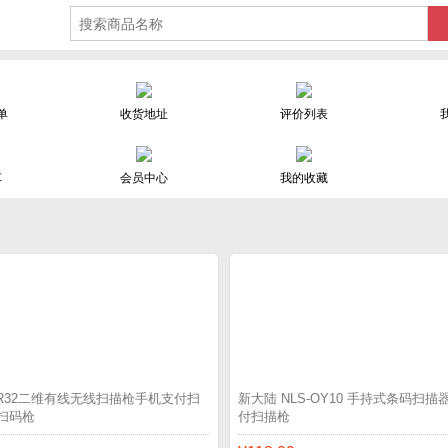
单
收货地址
评价列表
车
会员中心
我的收藏
HR32二维有线无线扫描枪手机支付扫
新大陆 NLS-OY10 手持式条码扫
扫码枪
付扫描枪