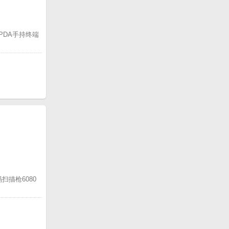
成PDA手持终端
扫描枪6080